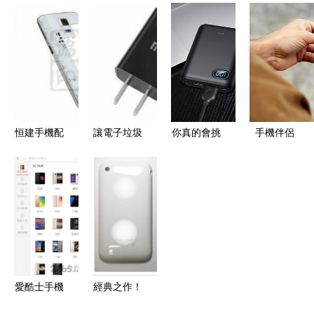
五金制品廠
機耳機產品
從手機保護
TPU貼皮凹
手機外殼與
列表
殼到話題潮
槽素材，解
配件產品精
鞋配件的奇
鎖手機配件
選
遇之旅
新體驗
恒建手機配
讓電子垃圾
你真的會挑
手機伴侶
件廠 品質
變廢為寶
手機配件
這些手機配
與創新的手
專業回收手
嗎？資深達
件超好用
機配件引領
機配件與充
人現身說
者
電器數據線
法，這些坑
耳機線的意
千萬別踩
義
愛酷士手機
經典之作！
版 精選手
iPhone 3后