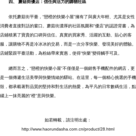
四、 蘑菇街優店：信任與活力的購物社區
依托蘑菇街平臺，“戀橙的快樂小屋”擁有了與廣大年輕、尤其是女性
消費者直接對話的窗口。蘑菇街濃厚的社區氛圍和“優店”的認證背書，為
店鋪積累了寶貴的口碑與信任。真實的買家秀、活躍的互動、貼心的客
服，讓購物不再是冷冰冰的交易，而是一次分享快樂、發現美好的體驗。
店鋪緊跟平臺活動，為粉絲帶來實惠，使得“快樂”變得觸手可及。
總而言之，“戀橙的快樂小屋”不僅僅是一個銷售手機配件的網店，更
是一個傳遞生活美學與快樂情緒的驛站。在這里，每一個精心挑選的手機
殼，都承載著對品質的堅持和對生活的熱愛，為平凡的日常數碼生活，點
綴上一抹亮麗的“橙”意與快樂。
如若轉載，請注明出處：
http://www.haorundasha.com.cn/product/28.html