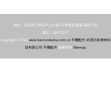
機配件，提
蓋評測與選
升移動生活
購指南 找
品質
回曾經的驚
地址：武漢市江岸區中山大道707號政和廣場4層D17室
艷手感
電話：1857112**
Copyright © 2026
www.haorundasha.com.cn
手機配件
武漢日新傳奇科
技有限公司
手機配件
版權所有
Sitemap