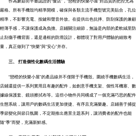
作為蘑菇街平臺認證的“優店”，“戀橙的快樂小屋”對品質的把控尤為
嚴格。所有手機殼均精準開模，確保與各類主流手機型號完美貼合，孔位
精準，不影響充電、按鍵和聲音外放。在提供出色抗摔、防刮保護的兼顧
輕薄手感，不讓保護成為負擔。店鋪關注細節，無論是內部的柔軟絨里防
止刮傷手機背面，還是邊框的防滑設計，都體現了對用戶體驗的細致考
量，真正做到了“快樂”與“安心”并存。
三、 打造個性化數碼生活體驗
“戀橙的快樂小屋”的產品線并不僅限于手機殼。圍繞手機數碼生活，
店鋪還提供一系列實用且有趣的配件，如創意手機支架、個性耳機塞、數
據線保護套、鏡頭擦拭布等。這些小物件共同構成了一個充滿巧思的配件
生態系統，讓用戶的數碼生活更加便捷、有序且充滿樂趣。店鋪善于捕捉
季節變化與節日氛圍，不定期推出應景主題系列，讓消費者的配件也能
隨“季”而變，充滿新鮮感。