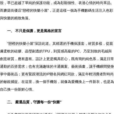
殼，早已超越了單純的保護功能，成為彰顯個性、表達心情的時尚單品。
而蘑菇街優店“戀橙的快樂小屋”，正是這樣一個為手機數碼生活注入色彩
與快樂的精致角落。
一、 不只是保護，更是風格的宣言
“戀橙的快樂小屋”深諳此道。其精選的手機保護套，材質多樣，從親
膚柔軟的硅膠、晶瑩剔透的TPU，到質感高級的PC、乃至別致的毛絨與
創意材質，應有盡有。設計上更是獨具匠心，既有簡約純色系，滿足日常
通勤的百搭需求；也有充滿趣味的卡通圖案、藝術插畫，讓手機瞬間變身
掌中藝術品；更有緊跟潮流的IP聯名與網紅同款，滿足年輕消費者對時尚
的敏銳捕捉。在這里，換一個手機殼，就像為愛機換上一件新衣，也是為
自己換一份新鮮心情。
二、 嚴選品質，守護每一份“快樂”